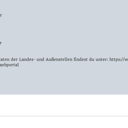
r
r
ten der Landes- und Außenstellen findest du unter: https://w
aebportal
scher Gewerkschafter:innen |
Impressum
|
Datenschutzerkläru