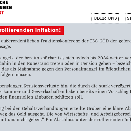
ÜBER UNS
S
rollierenden Inflation!
 außerordentlichen Fraktionskonferenz der FSG-GÖD der gefor
bsage.
ngels, der bereits spürbar ist, sich jedoch bis 2034 weiter v
 dahin in den Ruhestand treten oder in Pension gehen – bezeic
, das als Maßnahme gegen den Personalmangel im öffentlichen D
 folgen müssen.
ebenslangen Pensionsverluste hin, die durch die stark verzöge
erkammer und Gewerkschaften haben bereits einen Vorschlag 
 den finanziellen Einbußen schützen soll.
 bei den Gehaltsverhandlungen erteilte Gruber eine klare Abs
tweg das Geld ausgeht. Die von Wirtschafts- und Arbeitgebersei
it uns nicht geben.” Ein Abschluss unter der rollierenden Inf