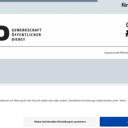
scher Gewerkschafter:innen |
Impressum
|
Datenschutzerkläru