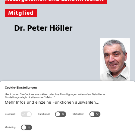
Mitglied
Dr. Peter Höller
Telefon:
+43 664 594 55 17
Mobil:
Email:
peter.hoeller@uibk.ac.at
Mitglied
ZBR Bundesforschungszentrum f.
Wald, Naturgefahren u. Landwirtschaft
teilen