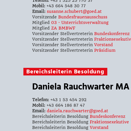
Telefon:
+43 1 525 25 770 37
Mobil:
+43 664 548 30 77
Email:
susanne.schubert@goed.at
Vorsitzende
Bundesfrauenausschuss
Mitglied
03 - Unterrichtsverwaltung
Mitglied
ZA BMBWF
Vorsitzender Stellvertreterin
Bundeskonferenz
Vorsitzender Stellvertreterin
Fraktionsexekuti
Vorsitzender Stellvertreterin
Vorstand
Vorsitzender Stellvertreterin
Präsidium
Bereichsleiterin Besoldung
Daniela Rauchwarter MA
Telefon:
+43 1 53 454 292
Mobil:
+43 664 186 87 47
Email:
daniela.rauchwarter@goed.at
Bereichsleiterin Besoldung
Bundeskonferenz
Bereichsleiterin Besoldung
Fraktionsexekutive
Bereichsleiterin Besoldung
Vorstand