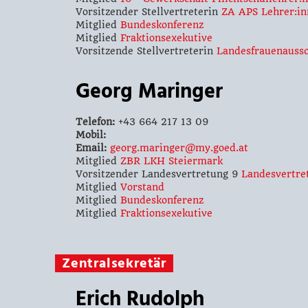
Vorsitzender Stellvertreterin
ZA APS Lehrer:in
Mitglied
Bundeskonferenz
Mitglied
Fraktionsexekutive
Vorsitzende Stellvertreterin
Landesfrauenaussc
Georg Maringer
Telefon:
+43 664 217 13 09
Mobil:
Email:
georg.maringer@my.goed.at
Mitglied
ZBR LKH Steiermark
Vorsitzender Landesvertretung 9
Landesvertre
Mitglied
Vorstand
Mitglied
Bundeskonferenz
Mitglied
Fraktionsexekutive
Zentralsekretär
Erich Rudolph