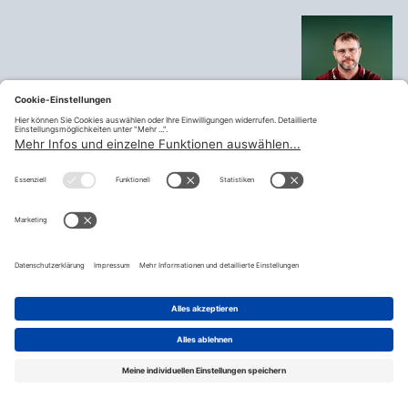
Telefon:
+43676 97 07 508
Mobil:
Email:
gerald.wenschitz@my.goed.at
Vorsitzender
ZA Berufsschullehrer:innen
Wien
Vorsitzender
12 - Gewerkschaft
Berufsschule
Vorsitzender Bundesvertretung 12
Bundeskonferenz
Vorsitzender Bundesvertretung 13