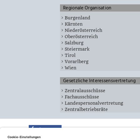
Regionale Organisation
Burgenland
Kärnten
Niederösterreich
Oberösterreich
Salzburg
Steiermark
Tirol
Vorarlberg
Wien
Gesetzliche Interessensvertretung
Zentralausschüsse
Fachausschüsse
Landespersonalvertretung
Zentralbetriebsräte
teilen