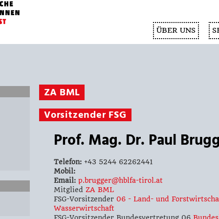
ÜBER UNS
S
ZA BML
Vorsitzender FSG
Prof. Mag. Dr. Paul Brug
Telefon:
+43 5244 62262441
Mobil:
Email:
p.brugger@hblfa-tirol.at
Mitglied
ZA BML
FSG-Vorsitzender
06 - Land- und Forstwirtscha
Wasserwirtschaft
FSG-Vorsitzender Bundesvertretung 06
Bundes