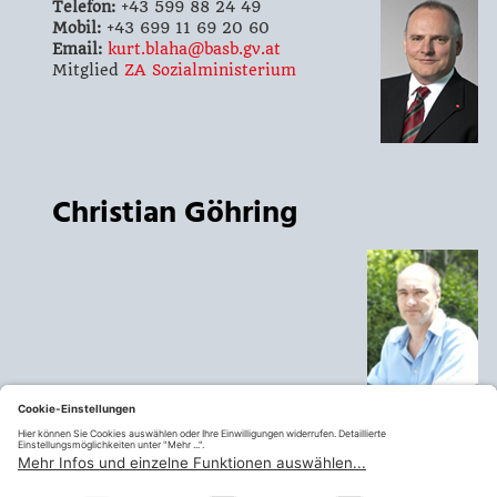
Telefon:
+43 599 88 24 49
Mobil:
+43 699 11 69 20 60
Email:
kurt.blaha@basb.gv.at
Mitglied
ZA Sozialministerium
Christian Göhring
Telefon:
+43 1 711 00 54 97
Mobil:
Email:
christian.goehring@sozialministerium.at
Mitglied
ZA Sozialministerium