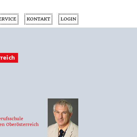
ERVICE
KONTAKT
LOGIN
reich
erufsschule
en Oberösterreich