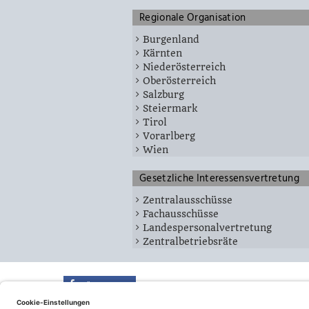
Regionale Organisation
Burgenland
Kärnten
Niederösterreich
Oberösterreich
Salzburg
Steiermark
Tirol
Vorarlberg
Wien
Gesetzliche Interessensvertretung
Zentralausschüsse
Fachausschüsse
Landespersonalvertretung
Zentralbetriebsräte
teilen