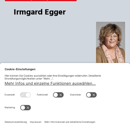
Irmgard Egger
Telefon:
+43 53 32 875 23
Mobil:
+43 650 622 03 50
Email:
i.egger@tsn.at
FSG Ansprechpartnerin
APS Lehrer:innen
Tirol
teilen