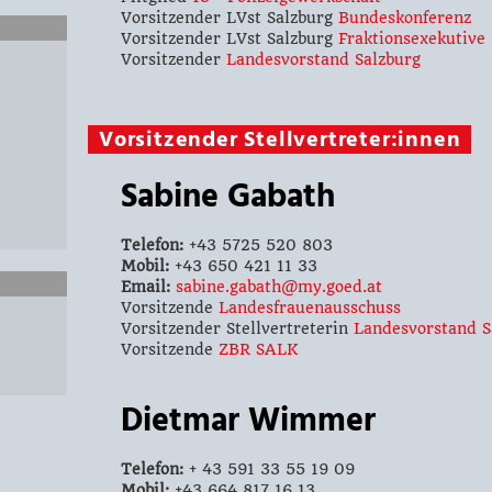
Vorsitzender LVst Salzburg
Bundeskonferenz
Vorsitzender LVst Salzburg
Fraktionsexekutive
Vorsitzender
Landesvorstand Salzburg
Vorsitzender Stellvertreter:innen
Sabine Gabath
Telefon:
+43 5725 520 803
Mobil:
+43 650 421 11 33
Email:
sabine.gabath@my.goed.at
Vorsitzende
Landesfrauenausschuss
Vorsitzender Stellvertreterin
Landesvorstand S
Vorsitzende
ZBR SALK
Dietmar Wimmer
Telefon:
+ 43 591 33 55 19 09
Mobil:
+43 664 817 16 13