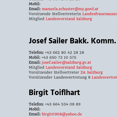
Mobil:
Email:
manuela.schuster@my.goed.at
Vorsitzende Stellvertreterin
Landesfrauenaussc
Mitglied
Landesvorstand Salzburg
Josef Sailer Bakk. Komm
Telefon:
+43 662 80 42 28 28
Mobil:
+43 650 73 10 575
Email:
josef.sailer@salzburg.gv.at
Mitglied
Landesvorstand Salzburg
Vorsitzender Stellvertreter
ZA Salzburg
Vorsitzender Landesvertretung 8
Landesvertre
Birgit Toiflhart
Telefon:
+43 664 534 08 89
Mobil:
Email:
birgit0908@yahoo.de