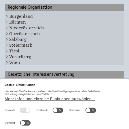
Regionale Organisation
Burgenland
Kärnten
Niederösterreich
Oberösterreich
Salzburg
Steiermark
Tirol
Vorarlberg
Wien
Gesetzliche Interessensvertretung
Zentralausschüsse
Fachausschüsse
Landespersonalvertretung
Zentralbetriebsräte
FA Militärkommando Vorarlberg
teilen