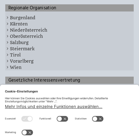
Regionale Organisation
Burgenland
Kärnten
Niederösterreich
Oberösterreich
Salzburg
Steiermark
Tirol
Vorarlberg
Wien
Gesetzliche Interessensvertretung
Zentralausschüsse
Fachausschüsse
Landespersonalvertretung
Zentralbetriebsräte
FA Militärkommando Tirol
teilen