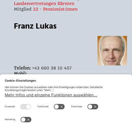
Landesvertretungen Kärnten
Mitglied
22 - Pensionist:innen
Franz Lukas
Telefon:
+43 660 38 10 457
Mobil:
Email:
franz.lukas@liwest.at
Vorsitzender Landesvertretung 22
Landesvertretungen Oberösterreich
Mitglied
22 - Pensionist:innen
Der Benutzer wurde nicht gefunden
teilen