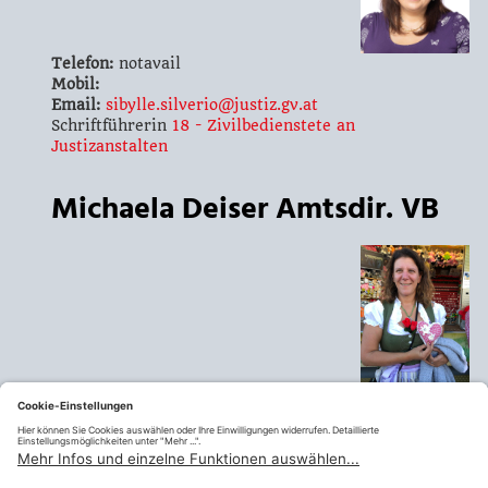
Telefon:
notavail
Mobil:
Email:
sibylle.silverio@justiz.gv.at
Schriftführerin
18 - Zivilbedienstete an
Justizanstalten
Michaela Deiser Amtsdir. VB
Telefon:
+43 1 404 033 581 10
Mobil:
Email:
michaela.deiser@justiz.gv.at
Kassier
18 - Zivilbedienstete an
Justizanstalten