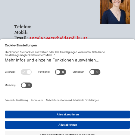
Telefon:
Mobil:
Email:
angela.wegscheider@jku.at
Mitglied
13 - Universitätsgewerkschaft -
wissenschaftliches und künstlerisches
Vorsitzende
Landesvertretung 13
Mitglied
Landesfrauenausschuss
Oberösterreich
teilen
© Fraktion Sozialdemokratischer Gewerkschafter:innen |
Impressum
|
Datenschutzerklärung
|
Datenschutzeinstellugen