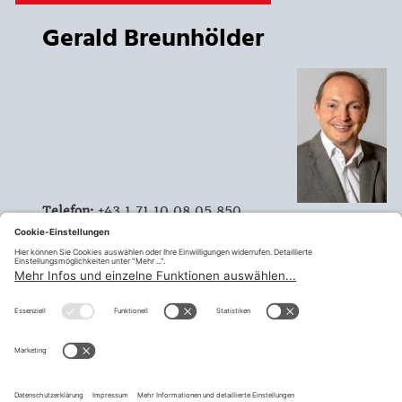
Gerald Breunhölder
Telefon:
+43 1 71 10 08 05 850
Mobil:
+43 676 553 80 83
Email:
gerald.breunhoelder@bmwet.gv.at
Ansprechperson
ZA BMDW
Vorsitzender Stellvertreter
02 -
Wirtschaftsverwaltung
teilen