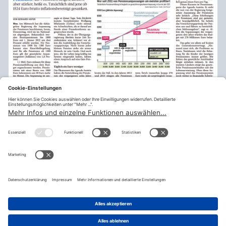
Drucken
Zurück
teilen
© Fraktion Sozialdemokratischer Gewerkschafter:innen |
Impressum
|
Datenschutzerklärung
|