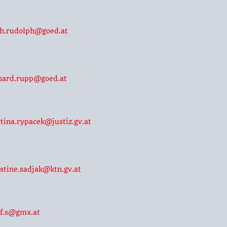
ch.rudolph@goed.at
hard.rupp@goed.at
tina.rypacek@justiz.gv.at
istine.sadjak@ktn.gv.at
ef.s@gmx.at