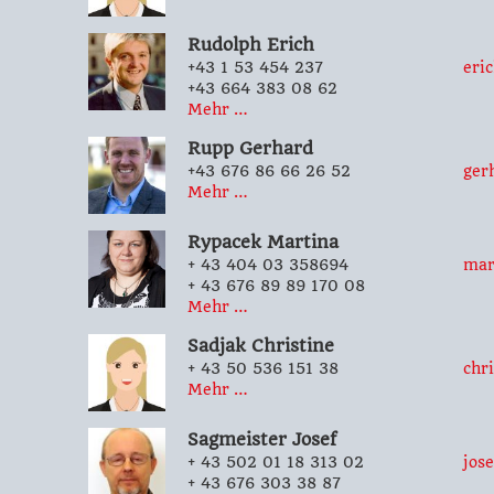
Rudolph
Erich
+43 1 53 454 237
eri
+43 664 383 08 62
Mehr …
Rupp
Gerhard
+43 676 86 66 26 52
ger
Mehr …
Rypacek
Martina
+ 43 404 03 358694
mar
+ 43 676 89 89 170 08
Mehr …
Sadjak
Christine
+ 43 50 536 151 38
chr
Mehr …
Sagmeister
Josef
+ 43 502 01 18 313 02
jos
+ 43 676 303 38 87