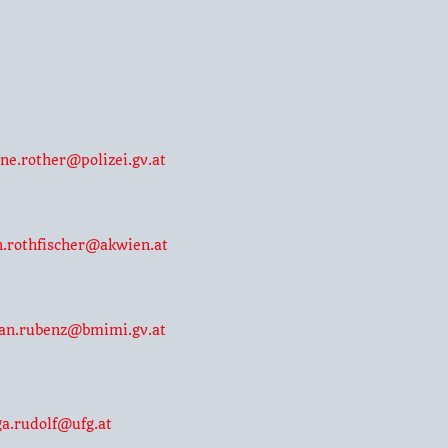
ine.rother@polizei.gv.at
n.rothfischer@akwien.at
fan.rubenz@bmimi.gv.at
ga.rudolf@ufg.at