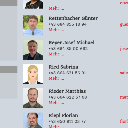
enz
Mehr …
Rettenbacher
Günter
+43 664 855 18 94
gue
Mehr …
Reyer
Josef Michael
+43 664 85 00 692
jos
Mehr …
Ried
Sabrina
+43 664 621 56 91
sab
Mehr …
Rieder
Matthias
+43 664 622 57 68
mat
Mehr …
Riepl
Florian
‭+43 650 911 23 77
flo
Mehr …