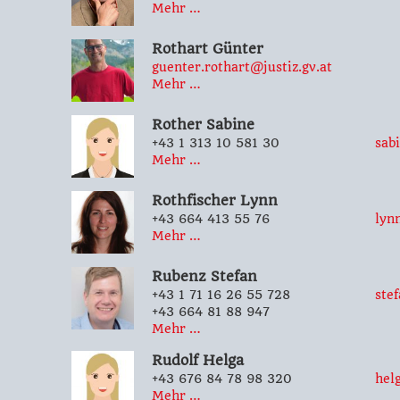
Mehr …
Rothart
Günter
guenter.rothart@justiz.gv.at
Mehr …
Rother
Sabine
+43 1 313 10 581 30
sab
Mehr …
Rothfischer
Lynn
+43 664 413 55 76
lyn
Mehr …
Rubenz
Stefan
+43 1 71 16 26 55 728
ste
+43 664 81 88 947
Mehr …
Rudolf
Helga
+43 676 84 78 98 320
hel
Mehr …