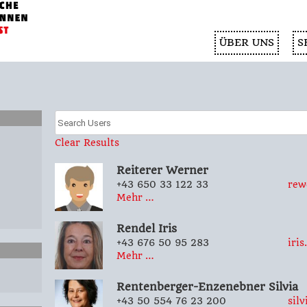
ÜBER UNS
S
Clear Results
Reiterer
Werner
+43 650 33 122 33
rew
Mehr …
Rendel
Iris
+43 676 50 95 283
iri
Mehr …
Rentenberger-Enzenebner
Silvia
+43 50 554 76 23 200
silv