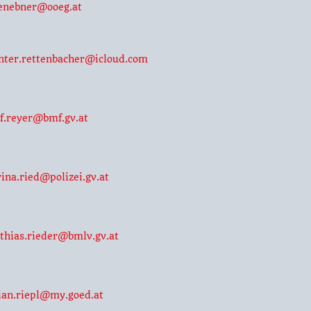
enebner@ooeg.at
nter.rettenbacher@icloud.com
ef.reyer@bmf.gv.at
rina.ried@polizei.gv.at
thias.rieder@bmlv.gv.at
rian.riepl@my.goed.at