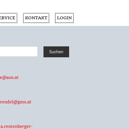
ERVICE
KONTAKT
LOGIN
e@aon.at
s.rendel@gmx.at
ia.rentenberger-