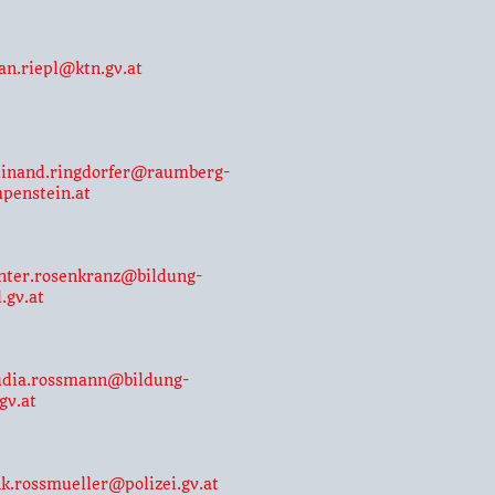
fan.riepl@ktn.gv.at
dinand.ringdorfer@raumberg-
penstein.at
nter.rosenkranz@bildung-
.gv.at
udia.rossmann@bildung-
gv.at
nk.rossmueller@polizei.gv.at