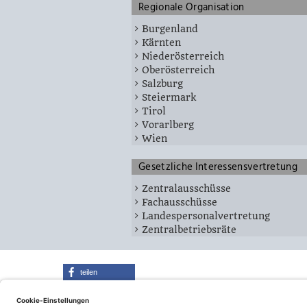
Regionale Organisation
Burgenland
Kärnten
Niederösterreich
Oberösterreich
Salzburg
Steiermark
Tirol
Vorarlberg
Wien
Gesetzliche Interessensvertretung
Zentralausschüsse
Fachausschüsse
Landespersonalvertretung
Zentralbetriebsräte
teilen