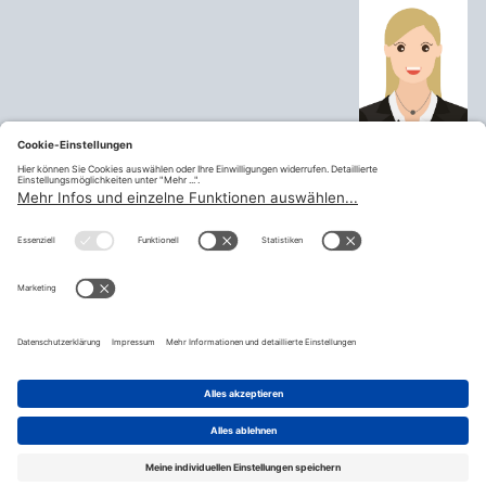
Telefon:
+43 676 84 78 98 333
Mobil:
Email:
birgit.atzmueller@ufg.at
Mitglied
Landesfrauenausschuss
Oberösterreich
teilen
© Fraktion Sozialdemokratischer Gewerkschafter:innen |
Impressum
|
Datenschutzerklärung
|
Datenschutzeinstellugen