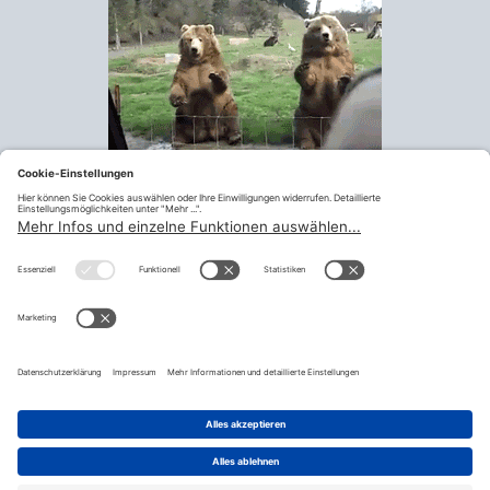
Klick führt zur Quelle auf
https://giphy.com/
Drucken
Zurück
teilen
© Fraktion Sozialdemokratischer Gewerkschafter:innen |
Impressum
|
Datenschutzerklärung
|
Datenschutzeinstellugen