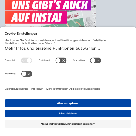
Drucken
Zurück
teilen
© Fraktion Sozialdemokratischer Gewerkschafter:innen |
Impressum
|
Datenschutzerklärung
|
Datenschutzeinstellugen