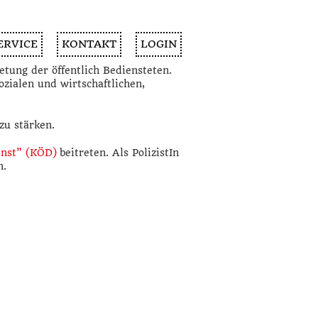
ERVICE
KONTAKT
LOGIN
tung der öffentlich Bediensteten.
ozialen und wirtschaftlichen,
zu stärken.
enst” (KÖD)
beitreten. Als PolizistIn
n.