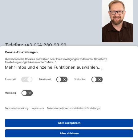
Telefon:
+43 664 280 93 99
Mobil:
Email:
werner.augustin@my.goed.at
Mitglied
Landesvorstand Kärnten
Vorsitzender Landesvertretung 14
Landesvertretungen Kärnten
teilen
© Fraktion Sozialdemokratischer Gewerkschafter:innen |
Impressum
|
Datenschutzerklärung
|
Datenschutzeinstellugen