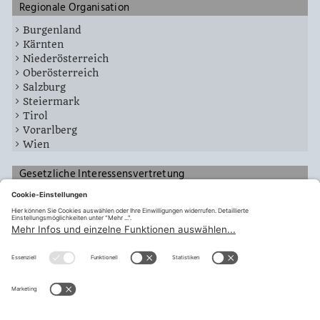
Regionale Organisation
Burgenland
Kärnten
Niederösterreich
Oberösterreich
Salzburg
Steiermark
Tirol
Vorarlberg
Wien
Gesetzliche Interessensvertretung
Zentralausschüsse
Fachausschüsse
Landespersonalvertretung
Zentralbetriebsräte
Der Benutzer wurde nicht gefunden
teilen